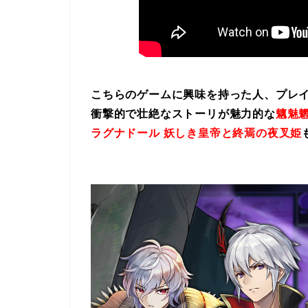
こちらのゲームに興味を持った人、プレ
衝撃的で壮絶なストーリが魅力的な
魑魅魍
ラグナドール 妖しき皇帝と終焉の夜叉姫