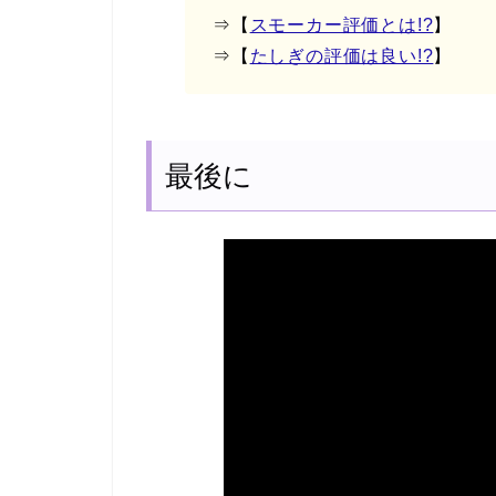
⇒【
スモーカー評価とは!?
】
⇒【
たしぎの評価は良い!?
】
最後に