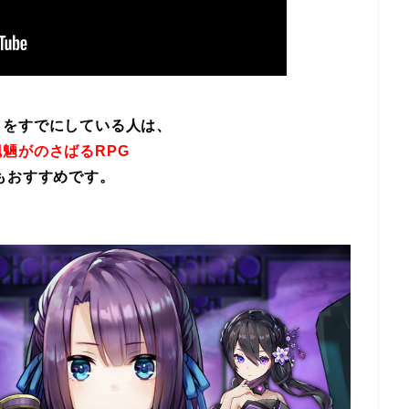
イをすでにしている人は、
魎がのさばるRPG
もおすすめです。