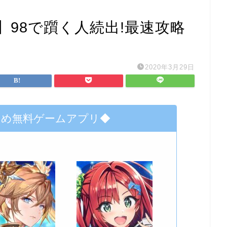
98で躓く人続出!最速攻略
2020年3月29日
すめ無料ゲームアプリ◆