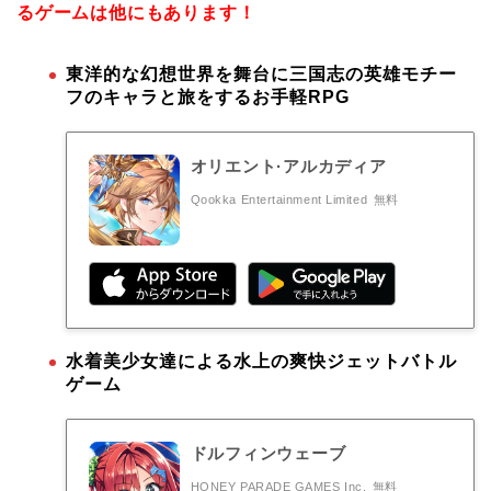
るゲームは他にもあります！
東洋的な幻想世界を舞台に三国志の英雄モチー
フのキャラと旅をするお手軽RPG
オリエント·アルカディア
Qookka Entertainment Limited
無料
水着美少女達による水上の爽快ジェットバトル
ゲーム
ドルフィンウェーブ
HONEY PARADE GAMES Inc.
無料