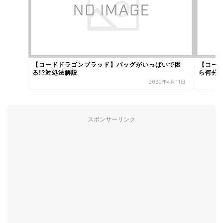
【コードドラゴンブラッド】バッグがいっぱいで困
【コー
る!?対処法解説
ら何分
2020年4月11日
スポンサーリンク