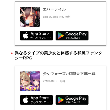
エバーテイル
ZigZaGame Inc.
無料
異なるタイプの美少女と体感する和風ファンタ
ジーRPG
少女ウォーズ: 幻想天下統一戦
Y2SGAMES
無料