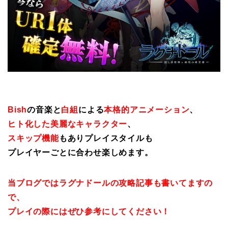
Bish
の音楽と
白組
による
本格的アニメーション
、
ヒト化した美麗なキャラクター
、
スキップ機能
もありプレイスタイルも
プレイヤーごとに合わせ楽しめます。
当ブログではラグナドールの攻略記事も書いてますの
で、
プレイの際にはぜひ参考にしてください！