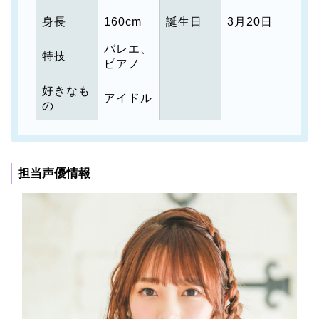
身長
160cm
誕生日
3月20日
バレエ、
特技
ピアノ
好きなも
アイドル
の
担当声優情報