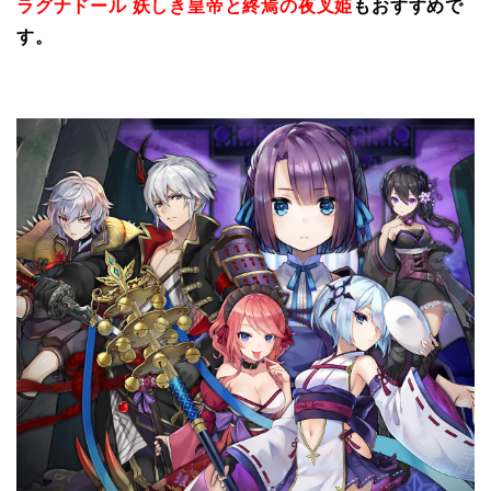
ラグナドール 妖しき皇帝と終焉の夜叉姫
もおすすめで
す。