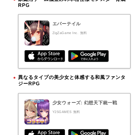
RPG
エバーテイル
ZigZaGame Inc.
無料
異なるタイプの美少女と体感する和風ファンタ
ジーRPG
少女ウォーズ: 幻想天下統一戦
Y2SGAMES
無料