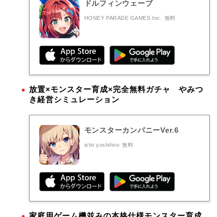
ドルフィンウェーブ
HONEY PARADE GAMES Inc.
無料
放置×モンスター育成×完全無料ガチャ やみつ
き経営シミュレーション
モンスターカンパニーVer.6
ishii yoshihiro
無料
家庭用ゲーム機並みの本格仕様モンスター育成