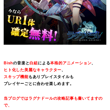
Bish
の音楽と
白組
による
本格的アニメーション
、
ヒト化した美麗なキャラクター
、
スキップ機能
もありプレイスタイルも
プレイヤーごとに合わせ楽しめます。
当ブログではラグナドールの攻略記事も書いてますの
で、