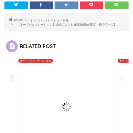
HOME
オーブジェネレーション攻略
【オーブジェネレーション】編成のコツを解説!!前衛が重要【初心者向け】
RELATED POST
オーブジェネレーション攻略
オーブジェ