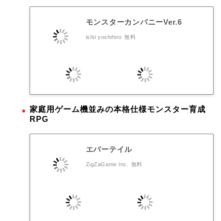
モンスターカンパニーVer.6
ishii yoshihiro
無料
家庭用ゲーム機並みの本格仕様モンスター育成
RPG
エバーテイル
ZigZaGame Inc.
無料