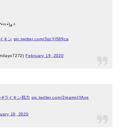
進んでなかった【遠征】をやってみよう(*•̀ㅂ•́)و✧
ライキン
pic.twitter.com/3pcYI589ca
idayo7272)
February 19, 2020
ン
#ライキン戦力
pic.twitter.com/2mamctYAve
uary 18, 2020