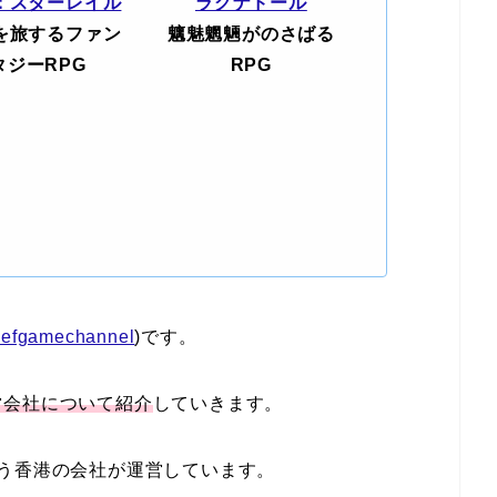
：スターレイル
ラグナドール
を旅するファン
魑魅魍魎がのさばる
タジーRPG
RPG
efgamechannel
)です。
営会社について紹介
していきます。
sという香港の会社が運営しています。