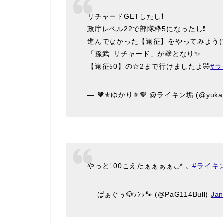
リチャードGETしたし❗️
政庁レベル22で部隊枠5になったし❗️
「孫武+リチャード」が壁となり✨
【遠征50】の☆2まで行けましたよ🤣
#
— 🧡⚜️ゆかり⚜️🧡 @ライキン垢 (@yukar
やっと100こえたぁぁぁぁ◡̈*.。
#ライキ
— ぱぁぐぅ🐶ﾜﾝｯ🐾 (@PaG114Bull)
Jan