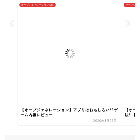
オーブジェネレーション攻略
オーブジェ
【オーブジェネレーション】アプリはおもしろい!?ゲ
【オー
ーム内容レビュー
法!!【初
2020年1月21日