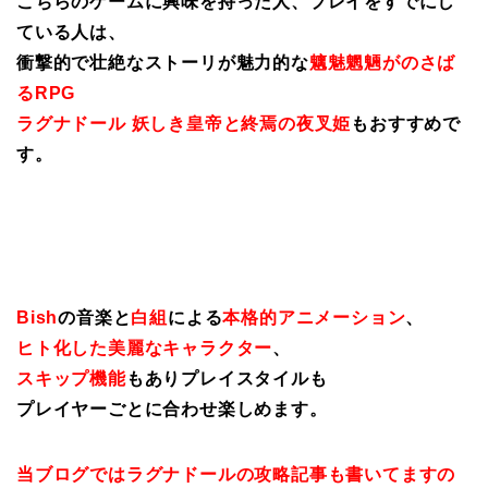
こちらのゲームに興味を持った人、プレイをすでにし
ている人は、
衝撃的で壮絶なストーリが魅力的な
魑魅魍魎がのさば
るRPG
ラグナドール 妖しき皇帝と終焉の夜叉姫
もおすすめで
す。
Bish
の音楽と
白組
による
本格的アニメーション
、
ヒト化した美麗なキャラクター
、
スキップ機能
もありプレイスタイルも
プレイヤーごとに合わせ楽しめます。
当ブログではラグナドールの攻略記事も書いてますの