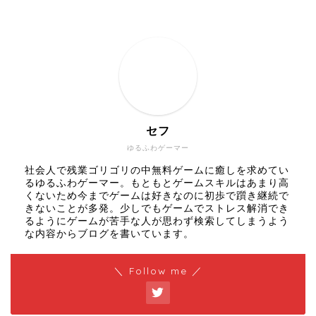
セフ
ゆるふわゲーマー
社会人で残業ゴリゴリの中無料ゲームに癒しを求めてい
るゆるふわゲーマー。もともとゲームスキルはあまり高
くないため今までゲームは好きなのに初歩で躓き継続で
きないことが多発。少しでもゲームでストレス解消でき
るようにゲームが苦手な人が思わず検索してしまうよう
な内容からブログを書いています。
＼ Follow me ／