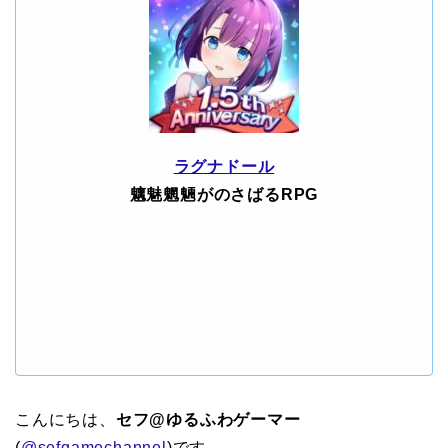
ラグナドール
魑魅魍魎がのさばるRPG
こんにちは、
セフ@ゆるふわゲーマー
(
@sefgamechannel
)です。