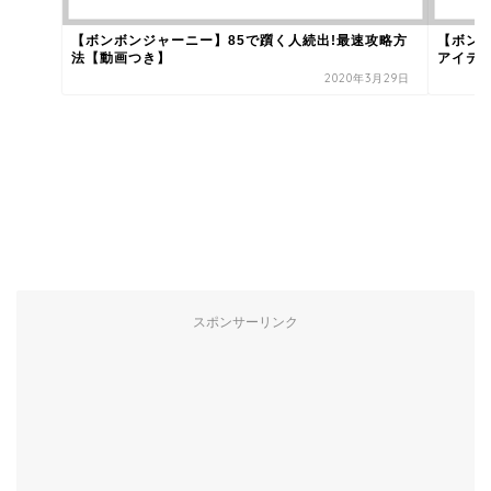
【ボンボンジャーニー】85で躓く人続出!最速攻略方
【ボン
法【動画つき】
アイテ
2020年3月29日
スポンサーリンク