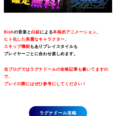
Bish
の音楽と
白組
による
本格的アニメーション
、
ヒト化した美麗なキャラクター
、
スキップ機能
もありプレイスタイルも
プレイヤーごとに合わせ楽しめます。
当ブログではラグナドールの攻略記事も書いてますの
で、
プレイの際にはぜひ参考にしてください！
ラグナドール攻略