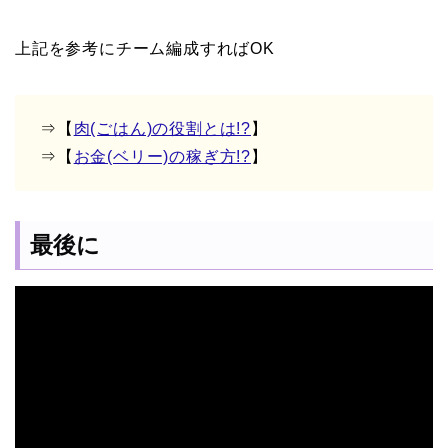
上記を参考にチーム編成すればOK
⇒【
肉(ごはん)の役割とは!?
】
⇒【
お金(ベリー)の稼ぎ方!?
】
最後に