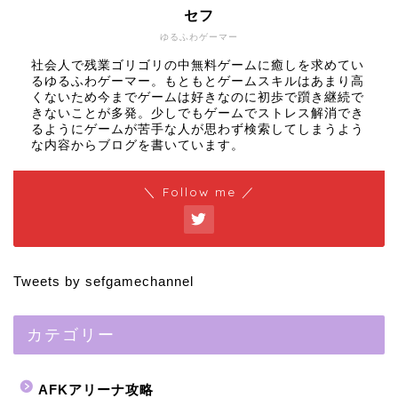
セフ
ゆるふわゲーマー
社会人で残業ゴリゴリの中無料ゲームに癒しを求めてい
るゆるふわゲーマー。もともとゲームスキルはあまり高
くないため今までゲームは好きなのに初歩で躓き継続で
きないことが多発。少しでもゲームでストレス解消でき
るようにゲームが苦手な人が思わず検索してしまうよう
な内容からブログを書いています。
＼ Follow me ／
Tweets by sefgamechannel
カテゴリー
AFKアリーナ攻略