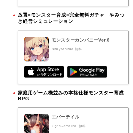
放置×モンスター育成×完全無料ガチャ やみつ
き経営シミュレーション
モンスターカンパニーVer.6
ishii yoshihiro
無料
家庭用ゲーム機並みの本格仕様モンスター育成
RPG
エバーテイル
ZigZaGame Inc.
無料