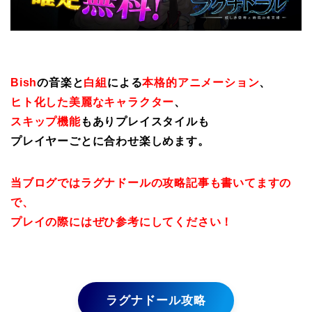
Bish
の音楽と
白組
による
本格的アニメーション
、
ヒト化した美麗なキャラクター
、
スキップ機能
もありプレイスタイルも
プレイヤーごとに合わせ楽しめます。
当ブログではラグナドールの攻略記事も書いてますの
で、
プレイの際にはぜひ参考にしてください！
ラグナドール攻略