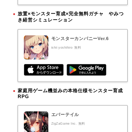
放置×モンスター育成×完全無料ガチャ やみつ
き経営シミュレーション
モンスターカンパニーVer.6
ishii yoshihiro
無料
家庭用ゲーム機並みの本格仕様モンスター育成
RPG
エバーテイル
ZigZaGame Inc.
無料