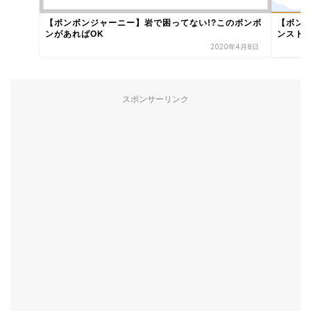
【ボンボンジャーニー】岩で困ってない!?このボンボ
【ボン
ンがあればOK
ンスト
2020年4月8日
スポンサーリンク