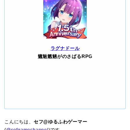
ラグナドール
魑魅魍魎がのさばるRPG
こんにちは、
セフ@ゆるふわゲーマー
(
@sefgamechannel
)です。