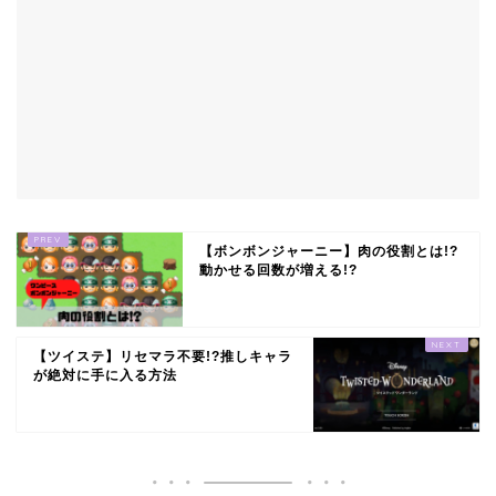
【ボンボンジャーニー】肉の役割とは!?
動かせる回数が増える!?
【ツイステ】リセマラ不要!?推しキャラ
が絶対に手に入る方法