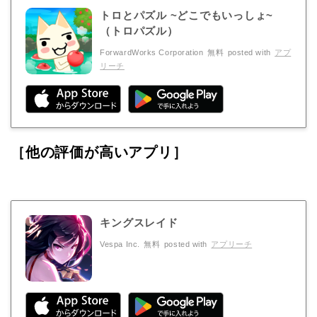
トロとパズル ~どこでもいっしょ~
（トロパズル）
ForwardWorks Corporation
無料
posted with
アプ
リーチ
［他の評価が高いアプリ］
キングスレイド
Vespa Inc.
無料
posted with
アプリーチ