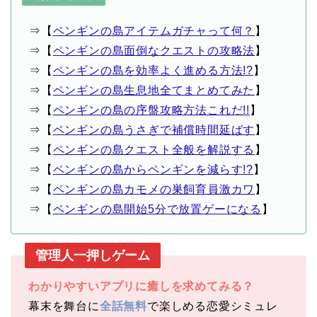
⇒【
ペンギンの島アイテムガチャって何？
】
⇒【
ペンギンの島面倒なクエストの攻略法
】
⇒【
ペンギンの島を効率よく進める方法!?
】
⇒【
ペンギンの島生息地全てまとめてみた
】
⇒【
ペンギンの島の序盤攻略方法これだ!!
】
⇒【
ペンギンの島うさぎで補償時間延ばす
】
⇒【
ペンギンの島クエスト全般を解説する
】
⇒【
ペンギンの島からペンギンを減らす!?
】
⇒【
ペンギンの島カモメの巣飼育員激カワ
】
⇒【
ペンギンの島開始5分で放置ゲーになる
】
管理人一押しゲーム
わかりやすいアプリに癒しを求めてみる？
幕末を舞台に
全話無料
で楽しめる恋愛シミュレ