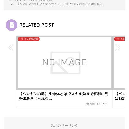
【ペンギンの島】アイテムガチャって何!?宝箱の種類など徹底解説
RELATED POST
ペンギンの島攻略
ペンギンの
【ペンギンの島】生命体とは!?スキル効果で有利に島
【ペン
を発展させられる...
は1/1
2019年11月13日
スポンサーリンク