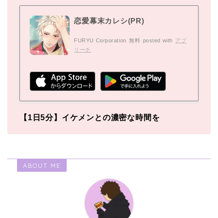
恋愛幕末カレシ(PR)
FURYU Corporation
無料
posted with
アプ
リーチ
【1日5分】イケメンとの濃密な時間を
ABOUT ME