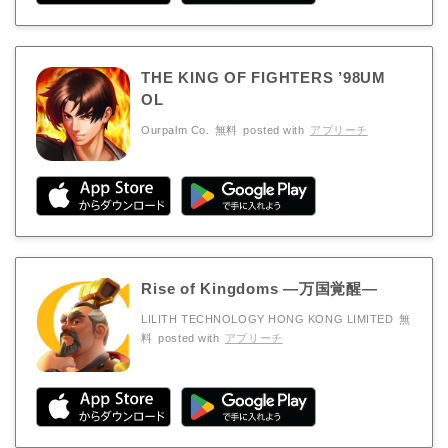
THE KING OF FIGHTERS ’98UM
OL
Ourpalm Co.
無料
posted with
アプリーチ
Rise of Kingdoms ―万国覚醒―
LILITH TECHNOLOGY HONG KONG LIMITED
無
料
posted with
アプリーチ