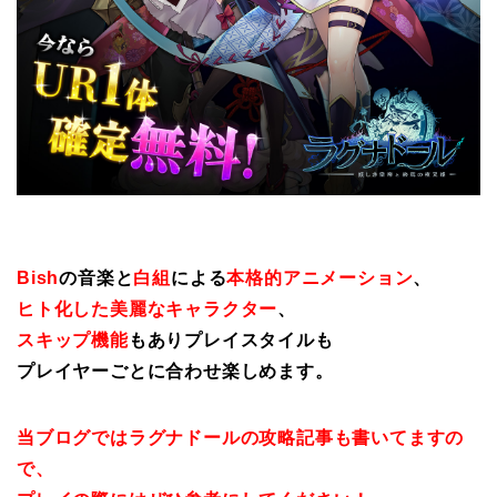
Bish
の音楽と
白組
による
本格的アニメーション
、
ヒト化した美麗なキャラクター
、
スキップ機能
もありプレイスタイルも
プレイヤーごとに合わせ楽しめます。
当ブログではラグナドールの攻略記事も書いてますの
で、