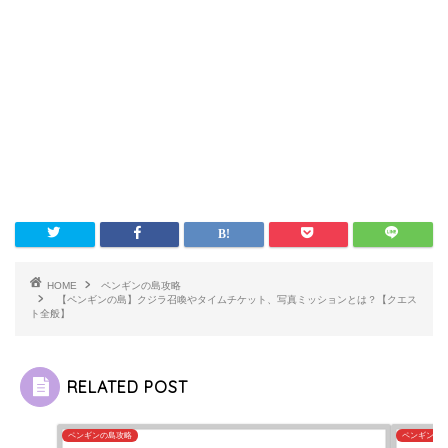
HOME
ペンギンの島攻略
【ペンギンの島】クジラ召喚やタイムチケット、写真ミッションとは？【クエス
ト全般】
RELATED POST
ペンギンの島攻略
ペンギンの