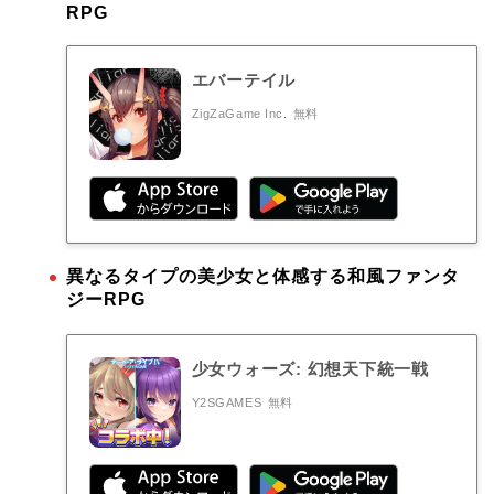
RPG
エバーテイル
ZigZaGame Inc.
無料
異なるタイプの美少女と体感する和風ファンタ
ジーRPG
少女ウォーズ: 幻想天下統一戦
Y2SGAMES
無料